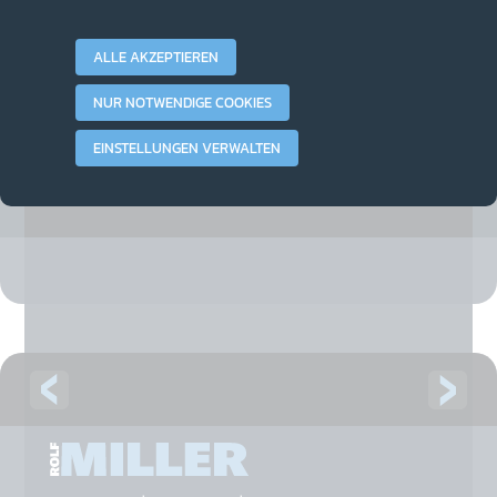
ALLE AKZEPTIEREN
Miller im TV
Asül für alle - Sendung vom 6. Juni 2024
NUR NOTWENDIGE COOKIES
EINSTELLUNGEN VERWALTEN
3. Juli 2024 in Video
Mehr
VIDEO DINGER
|