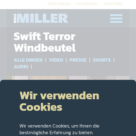
INSTAGRAM
|
FACEBOOK
|
YOUTUBE
Swift Terror
Windbeutel
ALLE DINGER
|
VIDEO
|
PRESSE
|
SHORTS
|
AUDIO
|
Wir verwenden
Cookies
Wir verwenden Cookies, um Ihnen die
bestmögliche Erfahrung zu bieten.