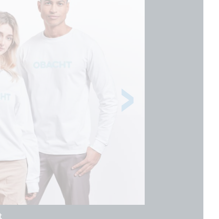
t
Base Cap eiwanfrei