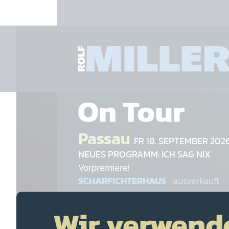
On Tour
Passau
FR 18. SEPTEMBER 202
NEUES PROGRAMM: ICH SAG NIX
Vorpremiere!
SCHARFICHTERHAUS
ausverkauft
Rottenburg
DI 22. SEPTEM
Wir verwend
NEUES PROGRAMM: ICH SAG NIX