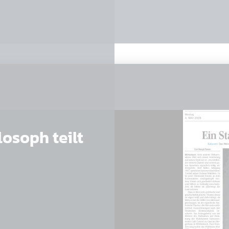
2026
S
s
osoph teilt
026