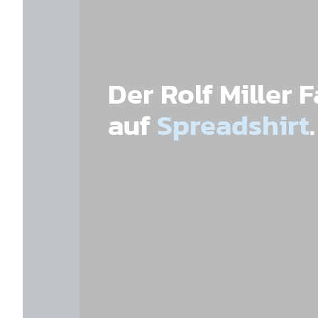
Der Rolf Miller
auf
Spreadshirt
.
Babymüzte Zipflgsicht