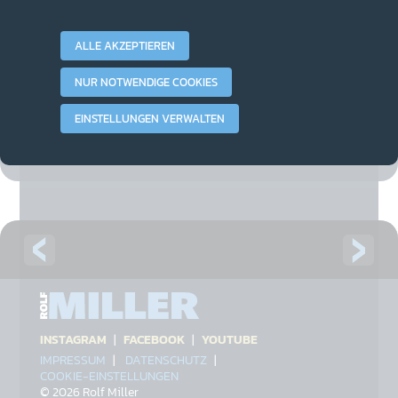
Miller & Zorro
ALLE AKZEPTIEREN
16. Februar 2023 in Video
NUR NOTWENDIGE COOKIES
Mehr
VIDEO DINGER
|
EINSTELLUNGEN VERWALTEN
INSTAGRAM
|
FACEBOOK
|
YOUTUBE
IMPRESSUM
|
DATENSCHUTZ
|
COOKIE-EINSTELLUNGEN
© 2026 Rolf Miller